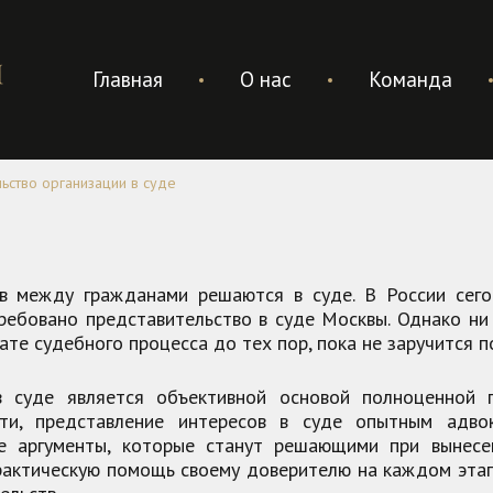
Skip
to
content
Главная
О нас
Команда
ьство организации в суде
в между гражданами решаются в суде. В России сег
требовано представительство в суде Москвы. Однако ни
те судебного процесса до тех пор, пока не заручится 
в суде является объективной основой полноценной 
сти, представление интересов в суде опытным адво
е аргументы, которые станут решающими при вынесе
рактическую помощь своему доверителю на каждом этап